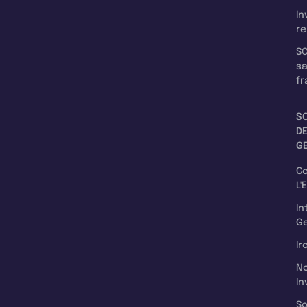
In
re
SC
s
fr
S
D
G
C
L'
In
Ge
Ir
N
In
So