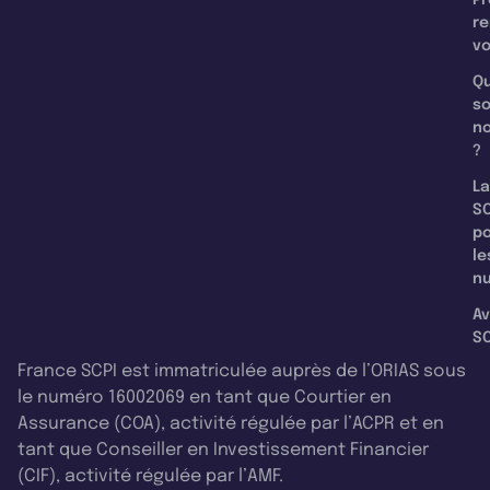
re
v
Qu
s
n
?
La
SC
p
le
nu
Av
SC
France SCPI est immatriculée auprès de l’ORIAS sous
le numéro 16002069 en tant que Courtier en
Assurance (COA), activité régulée par l’ACPR et en
tant que Conseiller en Investissement Financier
(CIF), activité régulée par l’AMF.