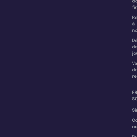
d'
fi
Re
à
n
Dé
d
jo
Va
d
re
F
SC
Si
C
n
Pr