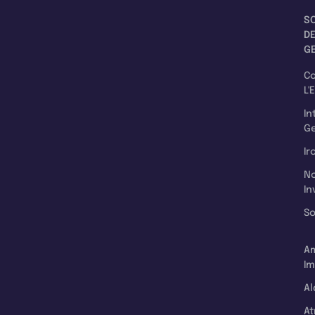
S
D
G
C
L'
In
Ge
Ir
N
In
So
A
Im
Al
A