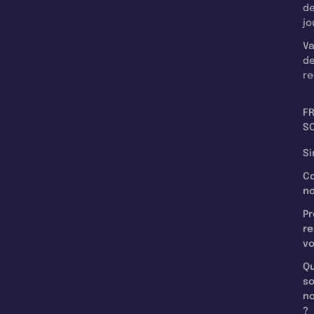
d
jo
Va
d
re
F
SC
Si
C
n
Pr
re
v
Qu
s
n
?