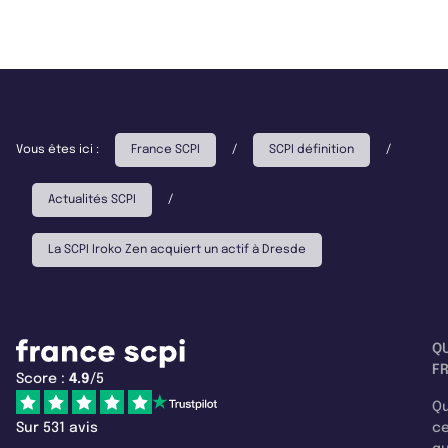
Vous êtes ici :
France SCPI
/
SCPI définition
/
Actualités SCPI
/
La SCPI Iroko Zen acquiert un actif à Dresde
Q
F
Score :
4.9
/5
Qu
Sur 531 avis
c