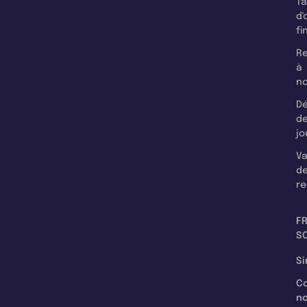
T
d'
fi
Re
à
n
Dé
d
jo
Va
d
re
F
SC
Si
C
n