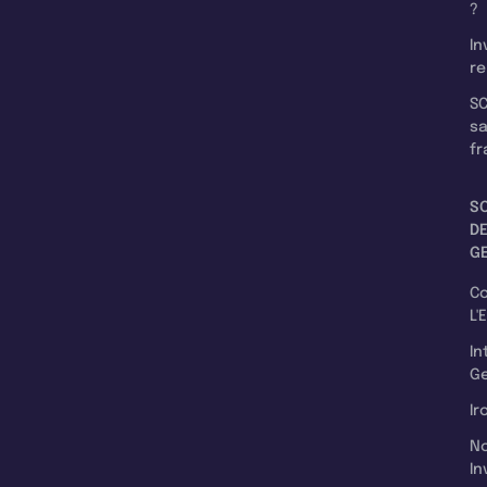
?
In
re
SC
s
fr
S
D
G
C
L'
In
Ge
Ir
N
In