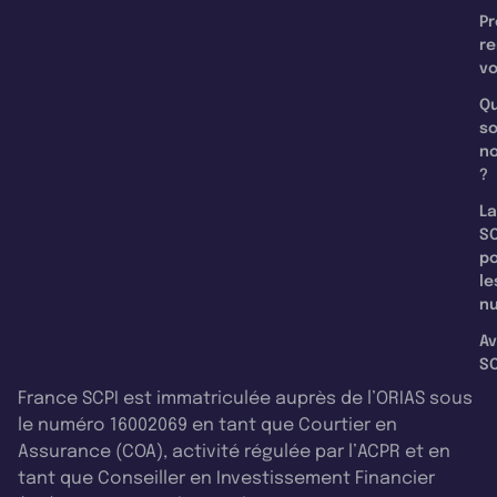
Pr
re
v
Qu
s
n
?
La
SC
p
le
nu
Av
SC
France SCPI est immatriculée auprès de l’ORIAS sous
le numéro 16002069 en tant que Courtier en
Assurance (COA), activité régulée par l’ACPR et en
tant que Conseiller en Investissement Financier