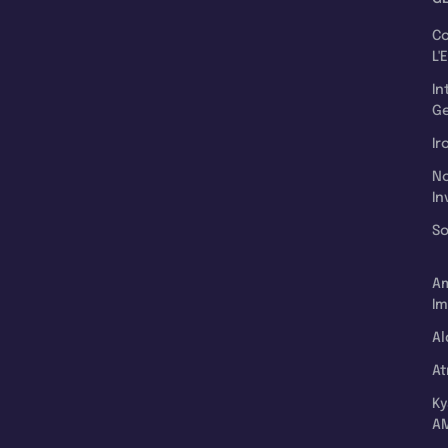
C
L'
In
Ge
Ir
N
In
So
A
Im
Al
A
K
A