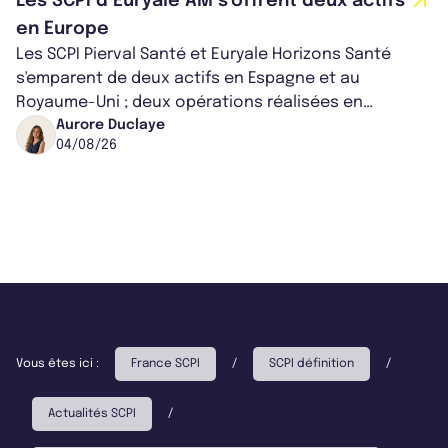
Les SCPI d’Euryale AM s’offrent deux actifs
en Europe
Les SCPI Pierval Santé et Euryale Horizons Santé
s'emparent de deux actifs en Espagne et au
Royaume-Uni ; deux opérations réalisées en
partenariat. Ces co-acquisitions permettent a...
Aurore Duclaye
04/08/26
Vous êtes ici :
France SCPI
/
SCPI définition
/
Actualités SCPI
/