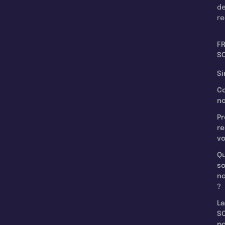
d
re
F
SC
Si
C
n
Pr
re
v
Qu
s
n
?
La
SC
p