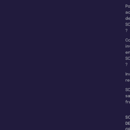
Po
a
d
SC
?
C
in
e
SC
?
In
re
SC
s
fr
S
D
G