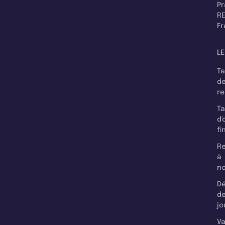
P
RE
F
LE
T
d
r
T
d'
fi
Re
à
n
Dé
d
jo
Va