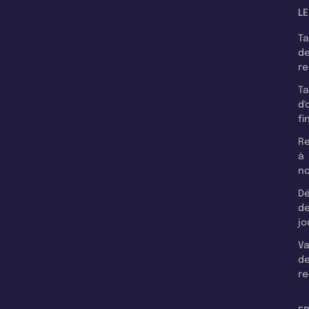
LE
T
d
r
T
d'
fi
Re
à
n
Dé
d
jo
Va
d
re