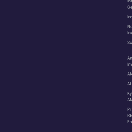
In
Ge
Ir
N
In
So
A
Im
Al
A
K
A
P
RE
F