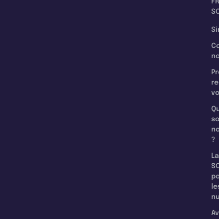
F
SC
Si
C
n
Pr
re
v
Qu
s
n
?
La
SC
p
le
nu
Av