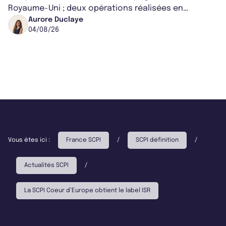
Royaume-Uni ; deux opérations réalisées en
partenariat. Ces co-acquisitions permettent a...
Aurore Duclaye
04/08/26
Vous êtes ici :
France SCPI
/
SCPI définition
/
Actualités SCPI
/
La SCPI Coeur d’Europe obtient le label ISR