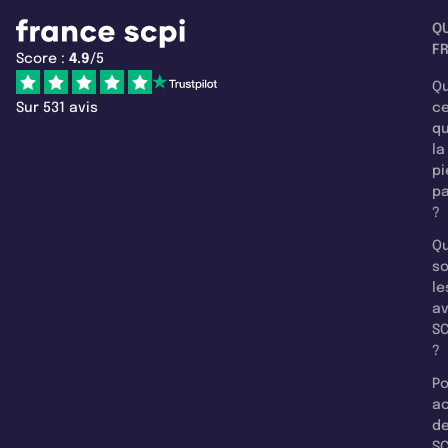
Q
F
Score :
4.9
/5
Qu
Sur 531 avis
c
q
la
pi
pa
?
Qu
so
le
a
SC
?
Po
a
d
SC