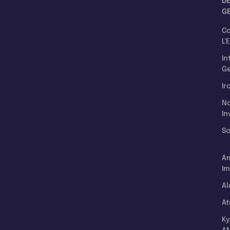
D
G
C
L'
In
Ge
Ir
N
In
So
A
Im
Al
A
K