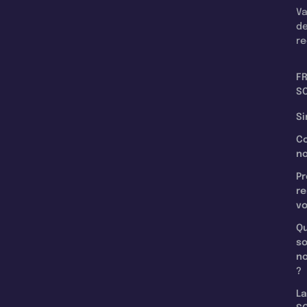
Va
d
re
F
SC
Si
C
n
Pr
re
v
Qu
s
n
?
La