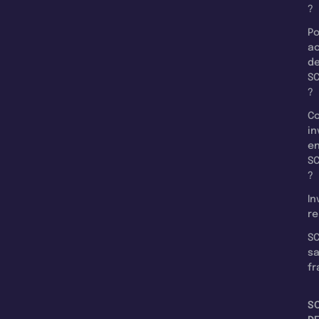
?
Po
a
d
SC
?
C
in
e
SC
?
In
re
SC
s
fr
S