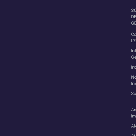
S
D
G
C
L'
In
Ge
Ir
N
In
So
A
Im
Al