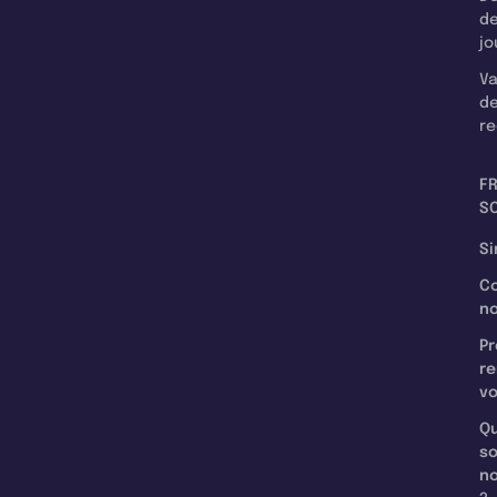
d
jo
Va
d
re
F
SC
Si
C
n
Pr
re
v
Qu
s
n