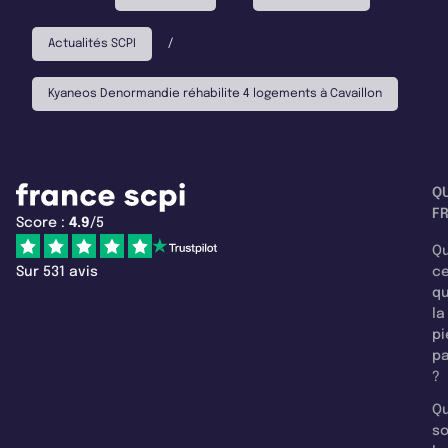
Actualités SCPI
/
Kyaneos Denormandie réhabilite 4 logements à Cavaillon
Q
F
Score :
4.9
/5
Qu
Sur 531 avis
c
q
la
pi
pa
?
Qu
so