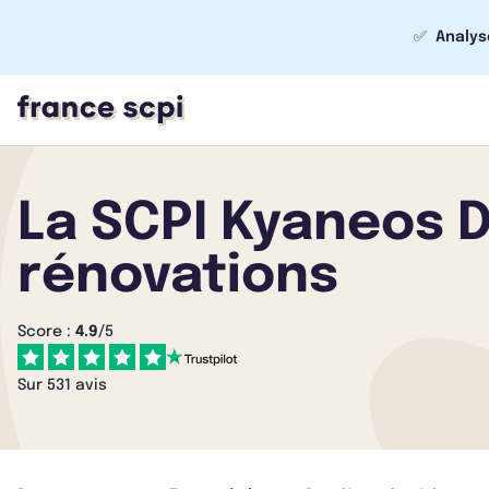
✅
Analys
La SCPI Kyaneos 
rénovations
Score :
4.9
/5
Sur 531 avis