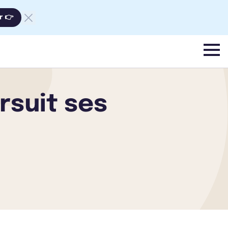
r 👉
menu
rsuit ses