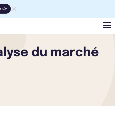
r 👉
menu
alyse du marché