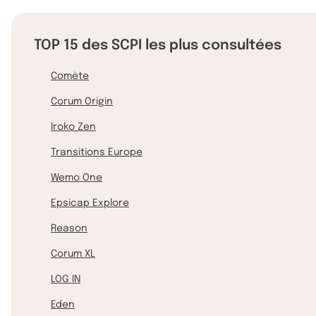
TOP 15 des SCPI les plus consultées
Comète
Corum Origin
Iroko Zen
Transitions Europe
Wemo One
Epsicap Explore
Reason
Corum XL
LOG IN
Eden