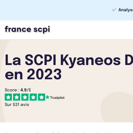
✅
Analys
La SCPI Kyaneos 
en 2023
Score :
4.9
/5
Sur 531 avis