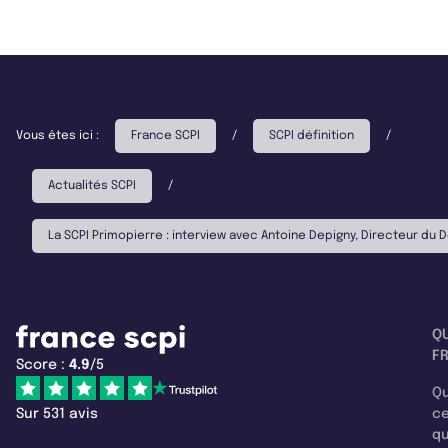
Vous êtes ici :
France SCPI
/
SCPI définition
/
Actualités SCPI
/
La SCPI Primopierre : interview avec Antoine Depigny, Directeur du
Q
F
Score :
4.9
/5
Qu
Sur 531 avis
c
q