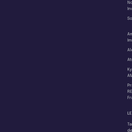
N
In
So
A
Im
Al
A
K
A
P
RE
F
LE
T
d