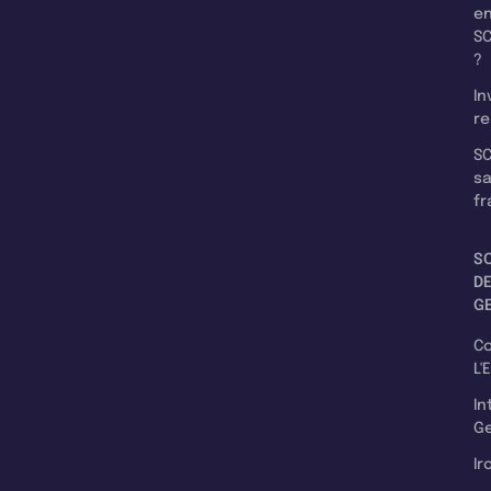
e
SC
?
In
re
SC
s
fr
S
D
G
C
L'
In
Ge
Ir