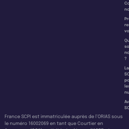
C
n
Pr
re
v
Qu
s
n
?
La
SC
p
le
nu
Av
SC
France SCPI est immatriculée auprès de l’ORIAS sous
le numéro 16002069 en tant que Courtier en