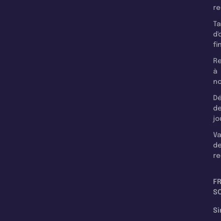
r
T
d'
fi
Re
à
n
Dé
d
jo
Va
d
re
F
SC
Si