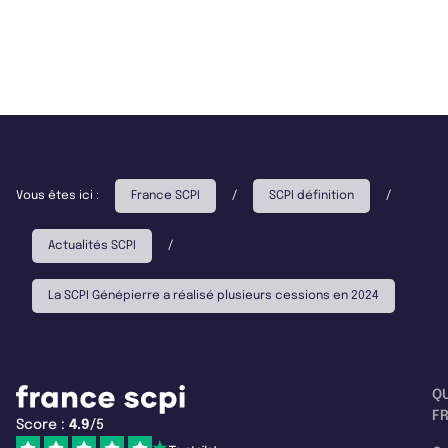
Vous êtes ici :
France SCPI
/
SCPI définition
/
Actualités SCPI
/
La SCPI Génépierre a réalisé plusieurs cessions en 2024
Q
F
Score :
4.9
/5