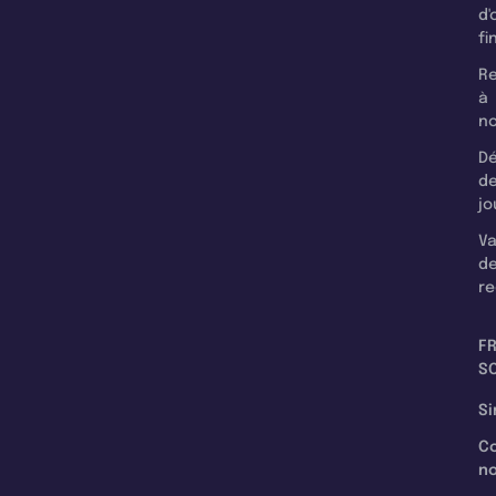
d'
fi
Re
à
n
Dé
d
jo
Va
d
re
F
SC
Si
C
n