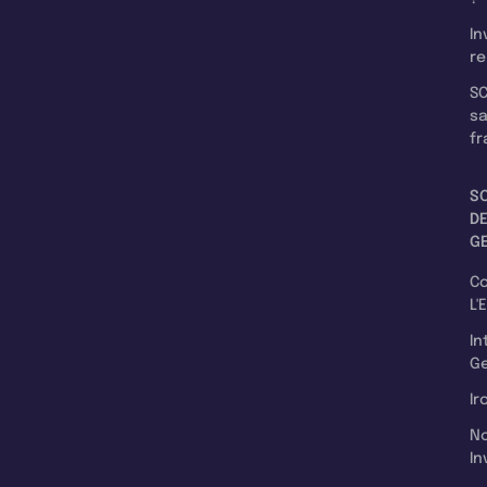
In
re
SC
s
fr
S
D
G
C
L'
In
Ge
Ir
N
In