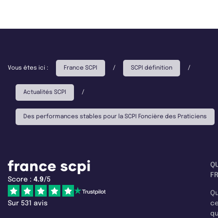
Vous êtes ici :
France SCPI
/
SCPI définition
/
Actualités SCPI
/
Des performances stables pour la SCPI Foncière des Praticiens
Q
F
Score :
4.9
/5
Qu
Sur 531 avis
c
q