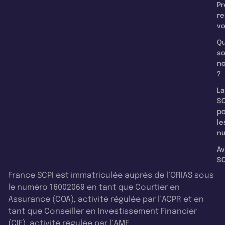
Pr
re
v
Qu
s
n
?
La
SC
p
le
nu
Av
SC
France SCPI est immatriculée auprès de l’ORIAS sous
le numéro 16002069 en tant que Courtier en
Assurance (COA), activité régulée par l’ACPR et en
tant que Conseiller en Investissement Financier
(CIF), activité régulée par l’AMF.