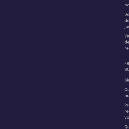
n
Dé
d
jo
Va
d
re
F
SC
Si
C
n
Pr
re
v
Qu