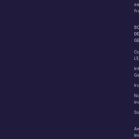
s
fr
S
D
G
C
L'
In
Ge
Ir
N
In
So
A
Im