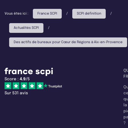
Vous êtes ici :
France SCPI
/
SCPI définition
/
Actualités SCPI
/
Des actifs de bureaux pour Cœur de Régions à Aix-en-Provence
Q
F
Score :
4.9
/5
Qu
Sur 531 avis
c
q
la
pi
pa
?