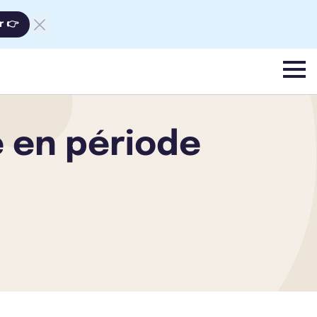
r 👉
menu
e en période