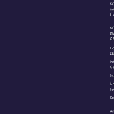
SC
s
fr
S
D
G
C
L'
In
Ge
Ir
N
In
So
A