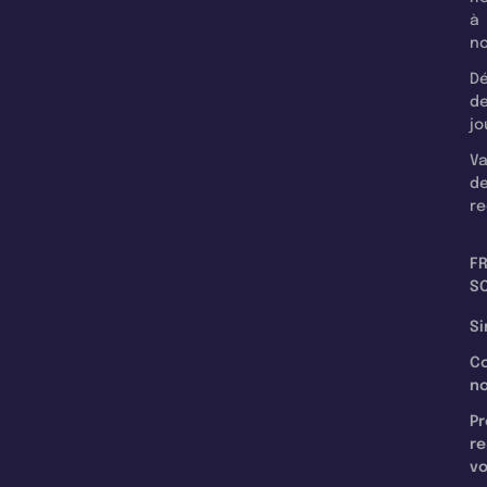
à
n
Dé
d
jo
Va
d
re
F
SC
Si
C
n
Pr
re
v