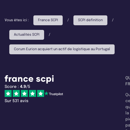
Vous êtes ici :
France SCPI
/
SCPI définition
/
Actualités SCPI
/
Corum Eurion acquiert un actif de logistique au Portugal
Q
F
Score :
4.9
/5
Qu
Sur 531 avis
c
q
la
pi
pa