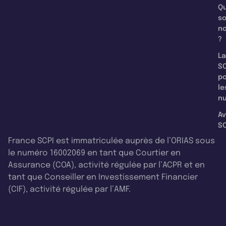
Qu
s
n
?
La
SC
p
le
nu
Av
SC
France SCPI est immatriculée auprès de l’ORIAS sous
le numéro 16002069 en tant que Courtier en
Assurance (COA), activité régulée par l’ACPR et en
tant que Conseiller en Investissement Financier
(CIF), activité régulée par l’AMF.