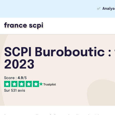
✅
Analys
SCPI Buroboutic :
2023
Score :
4.9
/5
Sur 531 avis