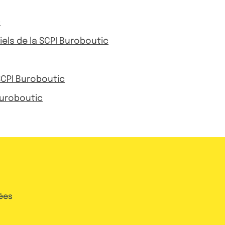
c
riels de la SCPI Buroboutic
SCPI Buroboutic
Buroboutic
ées