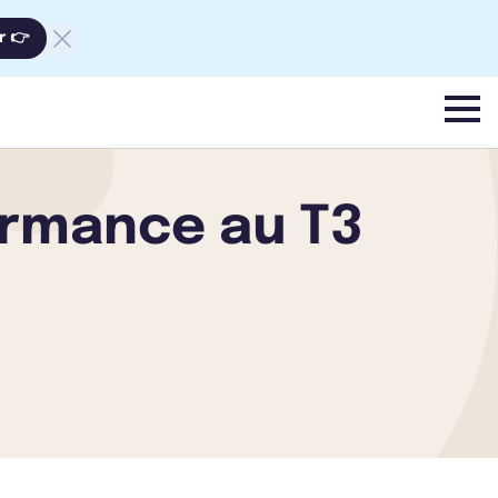
r 👉
menu
formance au T3