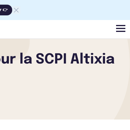
r 👉
menu
ur la SCPI Altixia