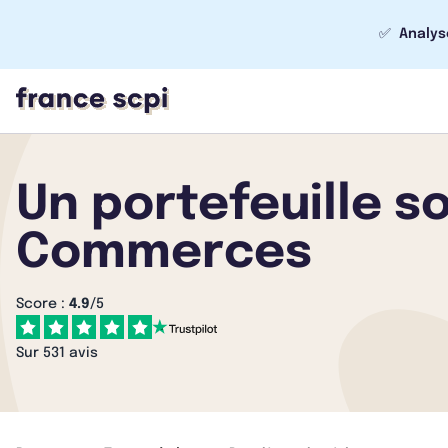
✅
Analys
Un portefeuille so
Commerces
Score :
4.9
/5
Sur 531 avis