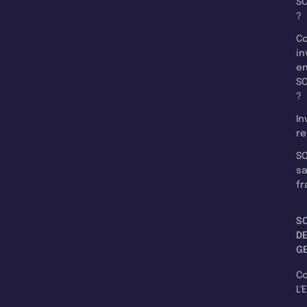
SC
?
C
in
e
SC
?
In
re
SC
s
fr
S
D
G
C
L'