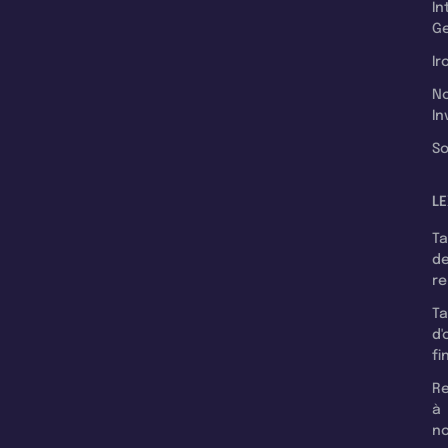
In
Ge
Ir
N
In
So
LE
T
d
r
T
d'
fi
Re
à
n