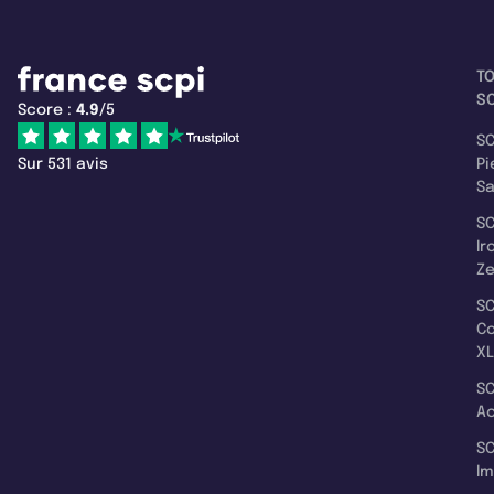
T
SC
Score :
4.9
/5
SC
Sur 531 avis
Pi
S
SC
Ir
Z
SC
C
XL
SC
A
SC
I