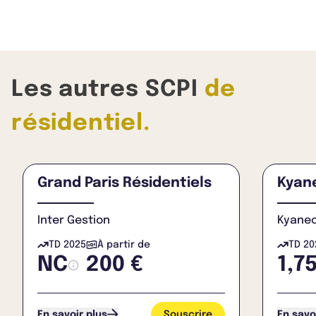
Les autres SCPI
de
résidentiel.
Grand Paris Résidentiels
Kyan
Inter Gestion
Kyane
TD 2025
À partir de
TD 20
NC
200 €
1,7
Souscrire
En savoir plus
En savo