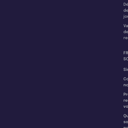
Dé
d
jo
Va
d
re
F
SC
Si
C
n
Pr
re
v
Qu
s