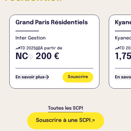
Grand Paris Résidentiels
Kyan
Inter Gestion
Kyane
TD 2025
À partir de
TD 20
NC
200 €
1,7
Souscrire
En savoir plus
En savo
Toutes les SCPI
Souscrire à une SCPI