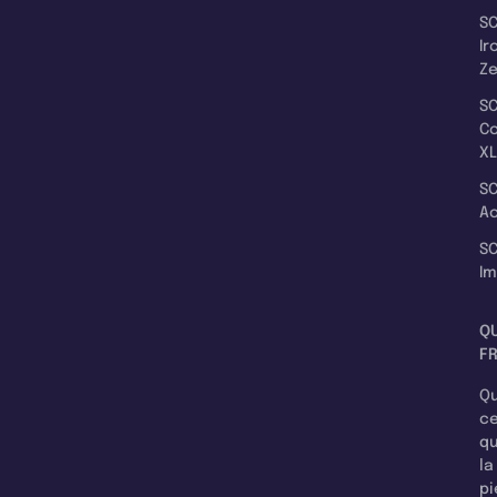
SC
Ir
Z
SC
C
XL
SC
A
SC
I
Q
F
Qu
c
q
la
pi