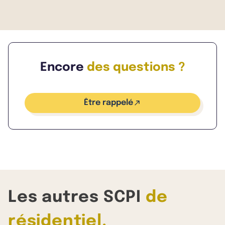
Appliqué à une SCPI comme Kyaneos Denormandie 4,
il permet aux associés de bénéficier d’une réduction
d’impôt, sous réserve de respecter plusieurs
conditions : * réalisation de travaux représentant
une part significative de l’investissement, *
Encore
des questions ?
engagement de location sur une durée minimale, *
respect de plafonds de loyers et de ressources des
locataires, * implantation des biens dans des zones
Être rappelé
éligibles.
Les autres SCPI
de
résidentiel.