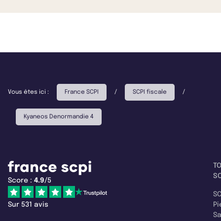
Vous êtes ici :
France SCPI
/
SCPI fiscale
/
Kyaneos Denormandie 4
T
SC
Score :
4.9
/5
SC
Sur 531 avis
Pi
S