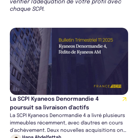
vérifier l'adéquation de votre profil avec
Bulletin 2024 T3
chaque SCPI.
Bulletin 2024 T2
Bulletin 2024 T1
Bulletin 2023 T4
La SCPI Kyaneos Denormandie 4
poursuit sa livraison d'actifs
La SCPI Kyaneos Denormandie 4 a livré plusieurs
immeubles récemment, avec d'autres en cours
Rapport Annuel 2024
d’achèvement. Deux nouvelles acquisitions ont
été engagées grâce à une augmentation de c...
Hana Abdelfettah