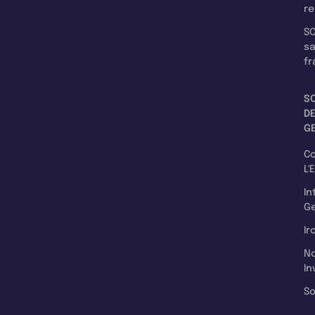
re
SC
s
fr
S
D
G
C
L'
In
Ge
Ir
N
In
So