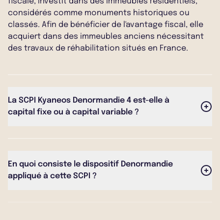
fiscale, investit dans des immeubles résidentiels,
considérés comme monuments historiques ou
classés. Afin de bénéficier de l'avantage fiscal, elle
acquiert dans des immeubles anciens nécessitant
des travaux de réhabilitation situés en France.
La SCPI Kyaneos Denormandie 4 est-elle à
capital fixe ou à capital variable ?
La SCPI Kyaneos Denormandie 4 est une SCPI à
capital fixe. Concrètement, cela signifie que le
nombre de parts émises est limité dans le temps,
En quoi consiste le dispositif Denormandie
avec des périodes de souscription bien définies.
appliqué à cette SCPI ?
Une fois la collecte clôturée, il n’est plus possible de
souscrire de nouvelles parts, sauf via le marché
Le dispositif Denormandie est un mécanisme fiscal
secondaire, en cas de cession par un associé.
destiné à encourager la rénovation de logements
anciens dans certaines communes françaises.