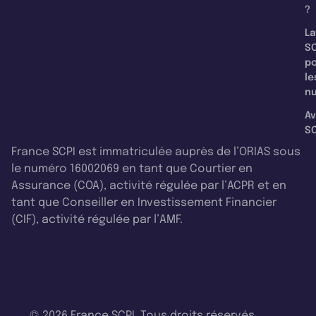
?
La
SC
p
le
nu
Av
SC
France SCPI est immatriculée auprès de l’ORIAS sous
le numéro 16002069 en tant que Courtier en
Assurance (COA), activité régulée par l’ACPR et en
tant que Conseiller en Investissement Financier
(CIF), activité régulée par l’AMF.
© 2026 France SCPI. Tous droits réservés.