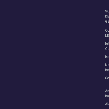
S
D
G
C
L'
In
Ge
Ir
N
In
So
A
Im
Al