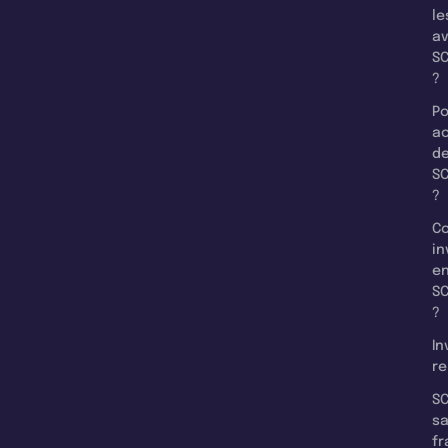
le
a
SC
?
Po
a
d
SC
?
C
in
e
SC
?
In
re
SC
s
fr