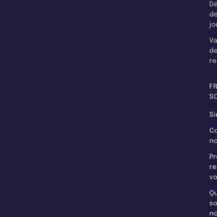
Dé
d
jo
Va
d
re
F
SC
Si
C
n
Pr
re
v
Qu
s
n