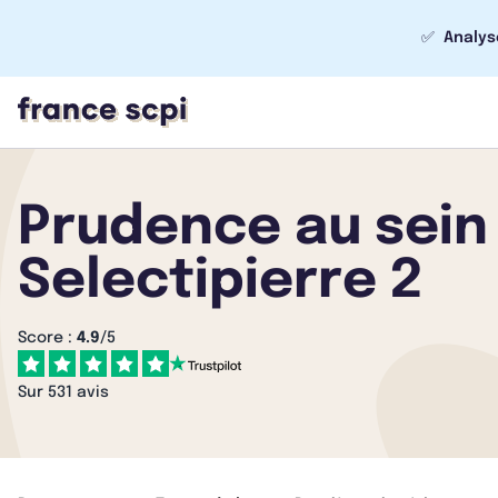
✅
Analys
Prudence au sein 
Selectipierre 2
Score :
4.9
/5
Sur 531 avis