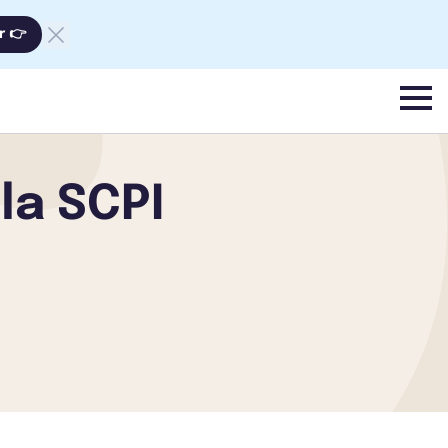
r 👉
menu
la SCPI