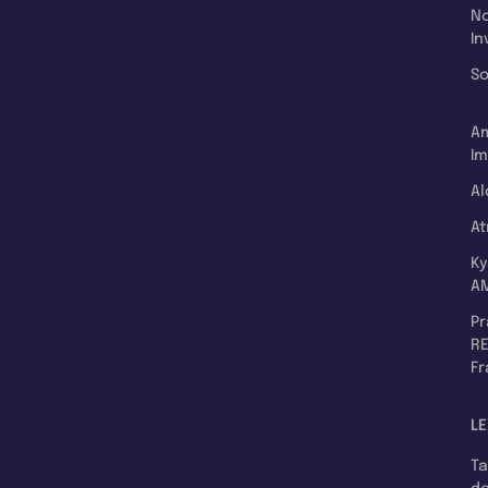
N
In
So
A
Im
Al
A
K
A
P
RE
F
LE
T