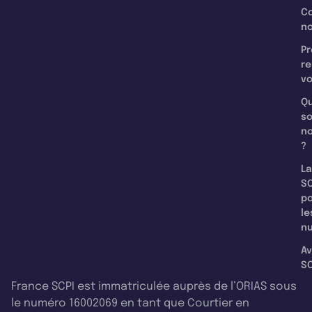
C
n
Pr
re
v
Qu
s
n
?
La
SC
p
le
nu
Av
SC
France SCPI est immatriculée auprès de l’ORIAS sous
le numéro 16002069 en tant que Courtier en