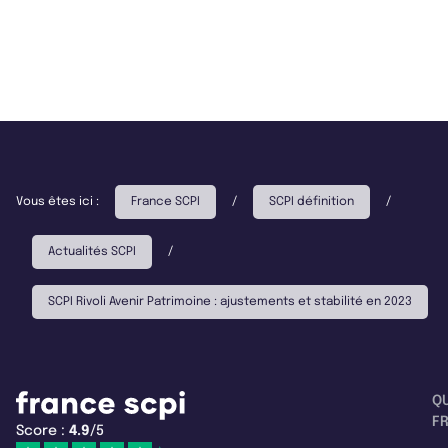
Vous êtes ici :
France SCPI
/
SCPI définition
/
Actualités SCPI
/
SCPI Rivoli Avenir Patrimoine : ajustements et stabilité en 2023
Q
F
Score :
4.9
/5