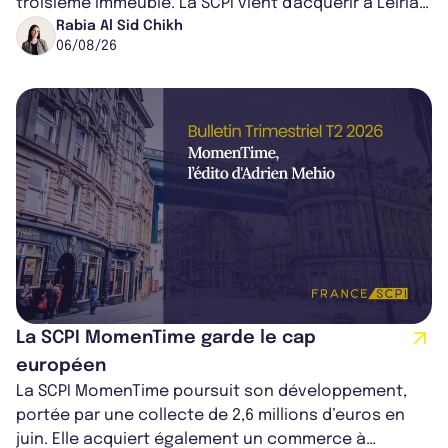
troisième immeuble. La SCPI vient d'acquérir à Leiria,
dans le centre du pays, un établis...
Rabia Al Sid Chikh
06/08/26
La SCPI MomenTime garde le cap
européen
La SCPI MomenTime poursuit son développement,
portée par une collecte de 2,6 millions d’euros en
juin. Elle acquiert également un commerce à