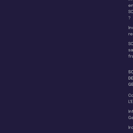
e
SC
?
In
re
SC
s
fr
S
D
G
C
L'
In
Ge
Ir