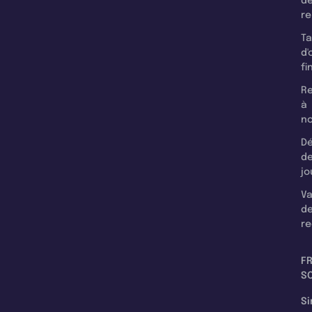
d
r
T
d'
fi
Re
à
n
Dé
d
jo
Va
d
re
F
SC
Si