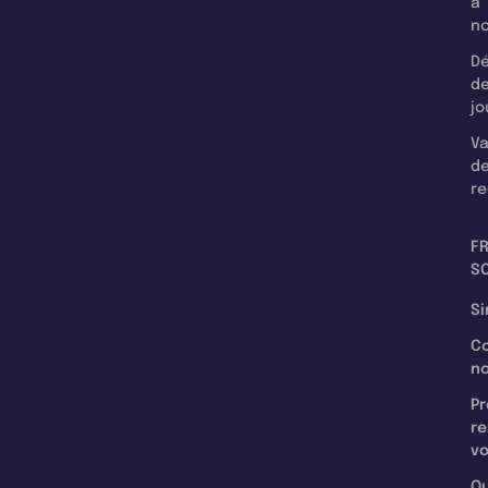
à
n
Dé
d
jo
Va
d
re
F
SC
Si
C
n
Pr
re
v
Qu