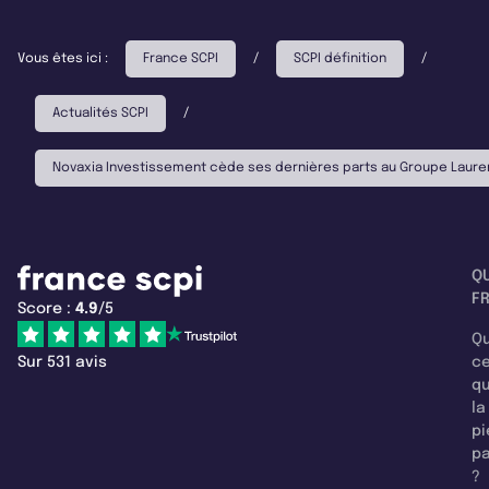
Vous êtes ici :
France SCPI
/
SCPI définition
/
Actualités SCPI
/
Novaxia Investissement cède ses dernières parts au Groupe Laure
Q
F
Score :
4.9
/5
Qu
Sur 531 avis
c
q
la
pi
pa
?