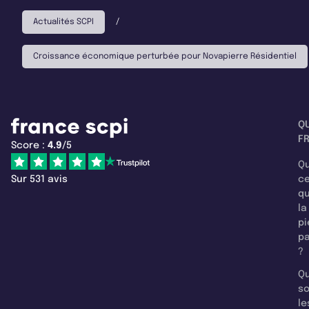
Actualités SCPI
/
Croissance économique perturbée pour Novapierre Résidentiel
Q
F
Score :
4.9
/5
Qu
Sur 531 avis
c
q
la
pi
pa
?
Qu
so
le