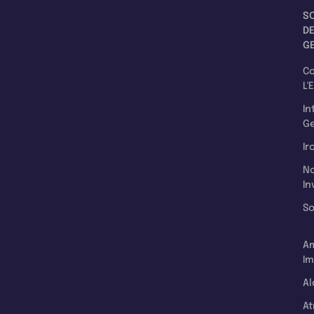
S
D
G
C
L'
In
Ge
Ir
N
In
So
A
Im
Al
A