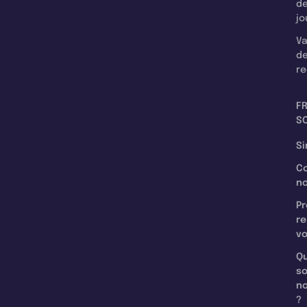
d
jo
Va
d
re
F
SC
Si
C
n
Pr
re
v
Qu
s
n
?