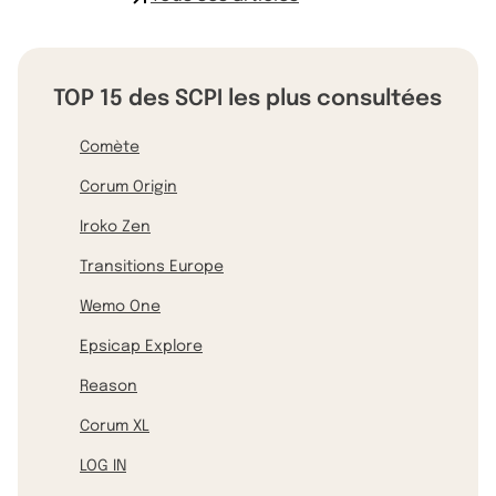
TOP 15 des SCPI les plus consultées
Comète
Corum Origin
Iroko Zen
Transitions Europe
Wemo One
Epsicap Explore
Reason
Corum XL
LOG IN