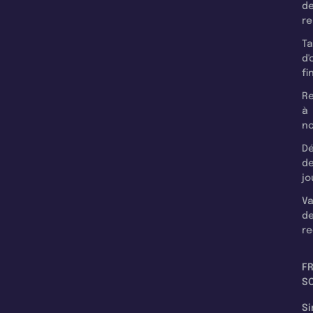
d
r
T
d'
fi
Re
à
n
Dé
d
jo
Va
d
re
F
SC
Si