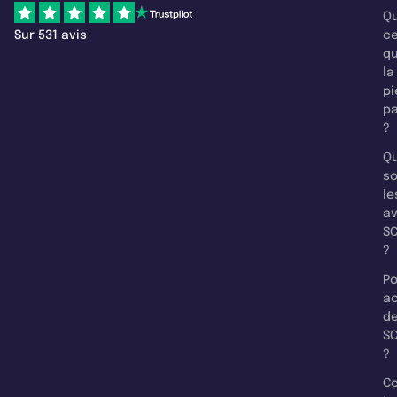
Qu
Sur 531 avis
c
q
la
pi
pa
?
Qu
so
le
a
SC
?
Po
a
d
SC
?
C