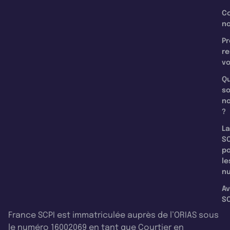
C
n
Pr
re
v
Qu
s
n
?
La
SC
p
le
nu
Av
SC
France SCPI est immatriculée auprès de l’ORIAS sous
le numéro 16002069 en tant que Courtier en