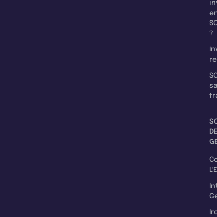
in
e
SC
?
In
re
SC
s
fr
S
D
G
C
L'
In
Ge
Ir