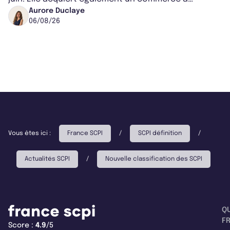
Worcester, place une plateforme logisti...
Aurore Duclaye
06/08/26
Vous êtes ici :
France SCPI
/
SCPI définition
/
Actualités SCPI
/
Nouvelle classification des SCPI
Q
F
Score :
4.9
/5