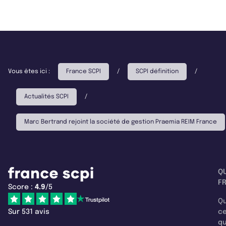
Vous êtes ici :
France SCPI
/
SCPI définition
/
Actualités SCPI
/
Marc Bertrand rejoint la société de gestion Praemia REIM France
Q
F
Score :
4.9
/5
Qu
Sur 531 avis
c
q