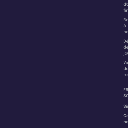
d'
fi
Re
à
n
Dé
d
jo
Va
d
re
F
SC
Si
C
n