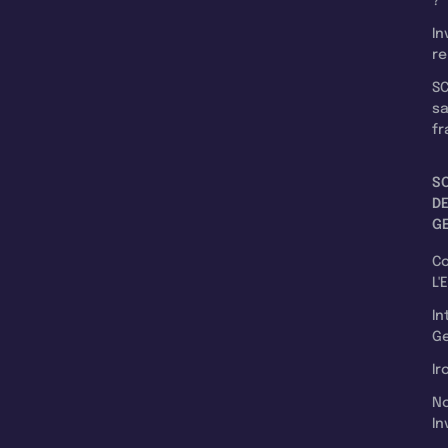
?
In
re
SC
s
fr
S
D
G
C
L'
In
Ge
Ir
N
In