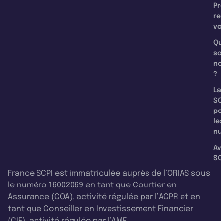
Pr
re
v
Qu
s
n
?
La
SC
p
le
nu
Av
SC
France SCPI est immatriculée auprès de l’ORIAS sous
le numéro 16002069 en tant que Courtier en
Assurance (COA), activité régulée par l’ACPR et en
tant que Conseiller en Investissement Financier
(CIF), activité régulée par l’AMF.