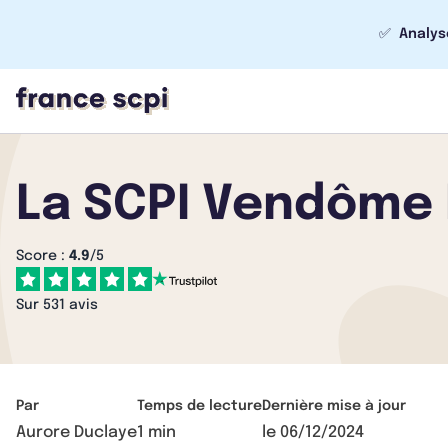
✅
Analys
La SCPI Vendôme R
Score :
4.9
/5
Sur 531 avis
Par
Temps de lecture
Dernière mise à jour
Aurore Duclaye
1 min
le
06/12/2024