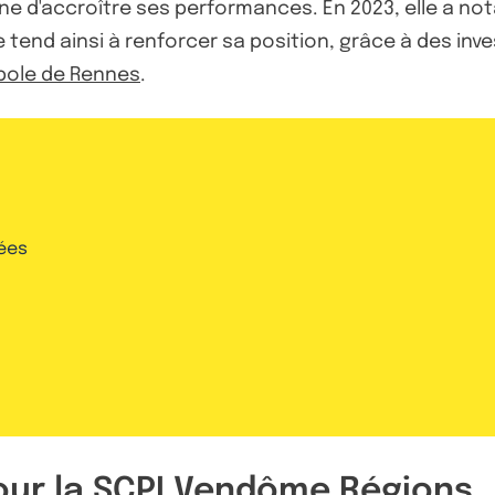
e d'accroître ses performances. En 2023, elle a no
lle tend ainsi à renforcer sa position, grâce à des i
opole de Rennes
.
ées
pour la SCPI Vendôme Régions