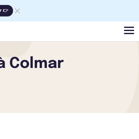
r 👉
menu
 à Colmar