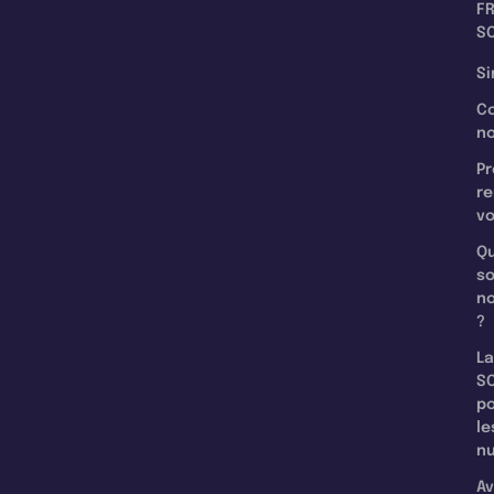
F
SC
Si
C
n
Pr
re
v
Qu
s
n
?
La
SC
p
le
nu
Av