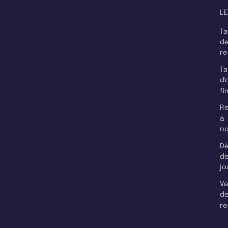
LE
T
d
r
T
d'
fi
Re
à
n
Dé
d
jo
Va
d
re