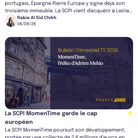
portugais, Épargne Pierre Europe y signe déjà son
troisième immeuble. La SCPI vient d'acquérir à Leiria,
dans le centre du pays, un établis...
Rabia Al Sid Chikh
06/08/26
La SCPI MomenTime garde le cap
européen
La SCPI MomenTime poursuit son développement,
portée par une collecte de 2,6 millions d’euros en