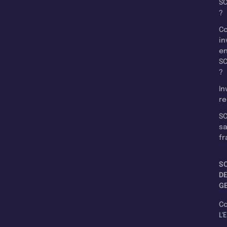
SC
?
C
in
e
SC
?
In
re
SC
s
fr
S
D
G
C
L'