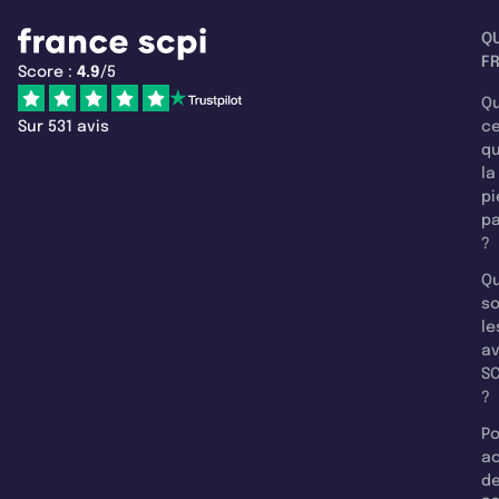
Q
F
Score :
4.9
/5
Qu
Sur 531 avis
c
q
la
pi
pa
?
Qu
so
le
a
SC
?
Po
a
d