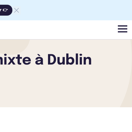
r 👉
menu
mixte à Dublin