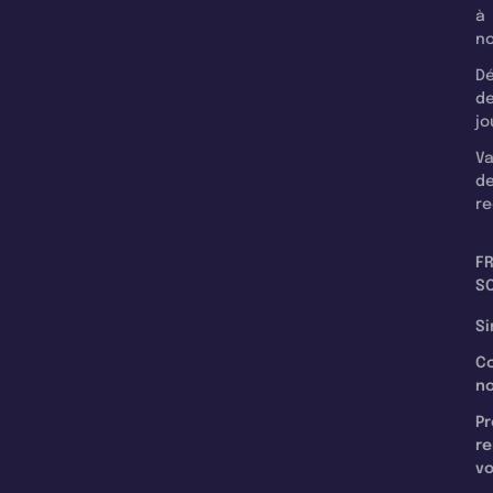
à
n
Dé
d
jo
Va
d
re
F
SC
Si
C
n
Pr
re
v