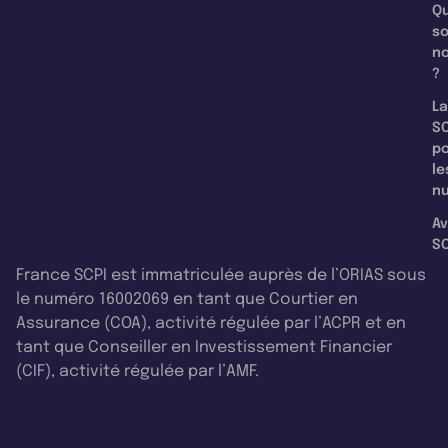
Qu
s
n
?
La
SC
p
le
nu
Av
SC
France SCPI est immatriculée auprès de l’ORIAS sous
le numéro 16002069 en tant que Courtier en
Assurance (COA), activité régulée par l’ACPR et en
tant que Conseiller en Investissement Financier
(CIF), activité régulée par l’AMF.