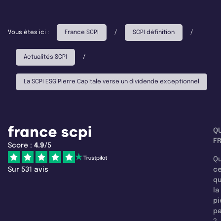
Vous êtes ici :
France SCPI
/
SCPI définition
/
Actualités SCPI
/
La SCPI ESG Pierre Capitale verse un dividende exceptionnel
Q
F
Score :
4.9
/5
Qu
Sur 531 avis
c
q
la
pi
pa