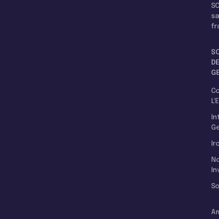
SC
s
fr
S
D
G
C
L'
In
Ge
Ir
N
In
So
A