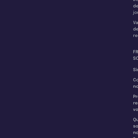
d
jo
Va
d
re
F
SC
Si
C
n
Pr
re
v
Qu
s
n