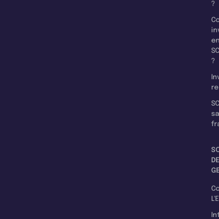
?
C
in
e
SC
?
In
re
SC
s
fr
S
D
G
C
L'
In