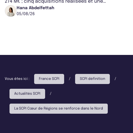
274 M€ ; cinq acquisitions réalisées et une
capitalisation portée à 1,38 Md€....
Hana Abdelfettah
05/08/26
Vous êtes ici :
France SCPI
/
SCPI définition
/
Actualités SCPI
/
La SCPI Cœur de Régions se renforce dans le Nord