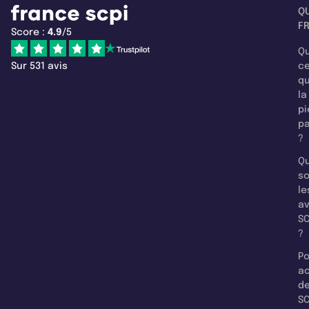
Q
F
Score :
4.9
/5
Qu
Sur 531 avis
c
q
la
pi
pa
?
Qu
so
le
a
SC
?
Po
a
d
SC