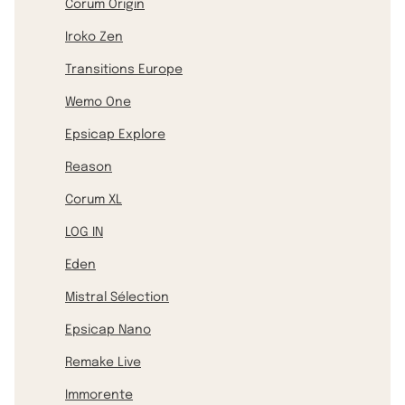
Corum Origin
Iroko Zen
Transitions Europe
Wemo One
Epsicap Explore
Reason
Corum XL
LOG IN
Eden
Mistral Sélection
Epsicap Nano
Remake Live
Immorente