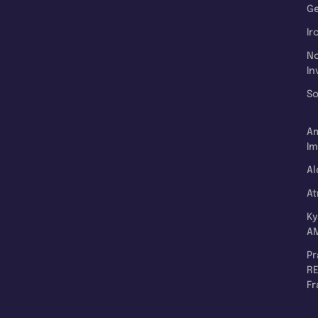
Ge
Ir
N
In
So
A
Im
Al
A
K
A
P
RE
F