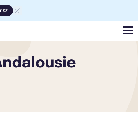
r 👉
menu
Andalousie