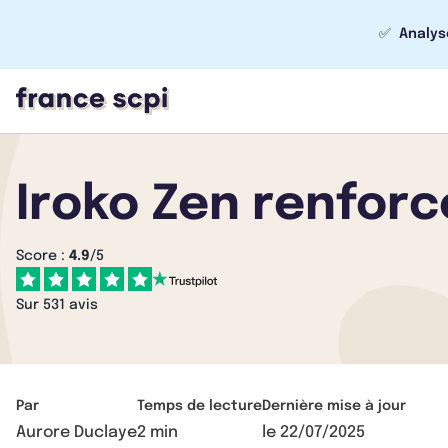
✅
Analys
Iroko Zen renfor
Score :
4.9
/5
Sur 531 avis
Par
Temps de lecture
Dernière mise à jour
Aurore Duclaye
2 min
le
22/07/2025