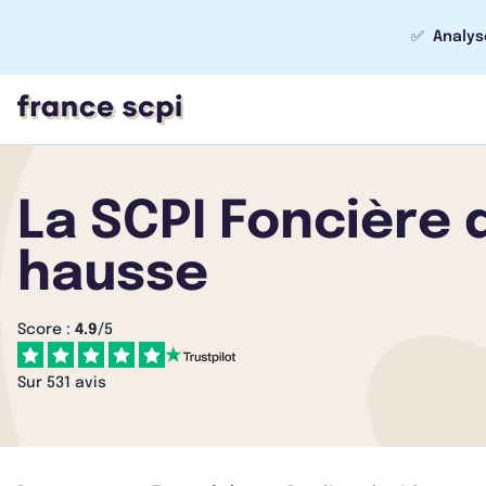
✅
Analys
La SCPI Foncière 
hausse
Score :
4.9
/5
Sur 531 avis