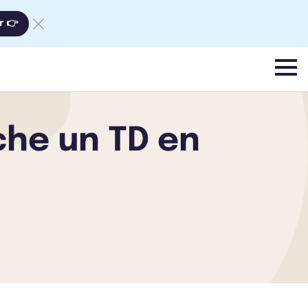
r 👉
menu
che un TD en