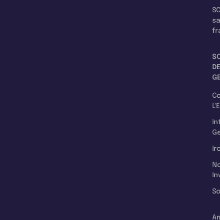
SC
s
fr
S
D
G
C
L'
In
Ge
Ir
N
In
So
A