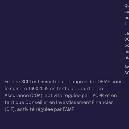
Qu
s
n
?
La
SC
p
le
nu
Av
SC
France SCPI est immatriculée auprès de l’ORIAS sous
le numéro 16002069 en tant que Courtier en
Assurance (COA), activité régulée par l’ACPR et en
tant que Conseiller en Investissement Financier
(CIF), activité régulée par l’AMF.