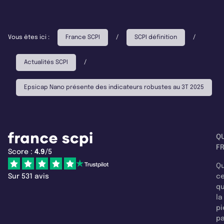
Vous êtes ici :
France SCPI
/
SCPI définition
/
Actualités SCPI
/
Epsicap Nano présente des indicateurs robustes au 3T 2025
Q
F
Score :
4.9
/5
Qu
Sur 531 avis
c
q
la
pi
pa