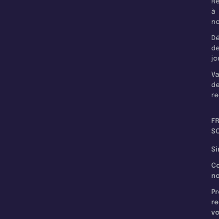
Re
à
n
Dé
d
jo
Va
d
re
F
SC
Si
C
n
Pr
re
v