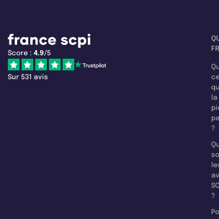
Q
F
Score :
4.9
/5
Qu
Sur 531 avis
c
q
la
pi
pa
?
Qu
so
le
a
SC
?
Po