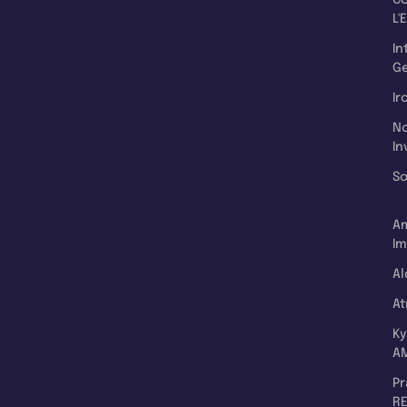
L'
In
Ge
Ir
N
In
So
A
Im
Al
A
K
A
P
RE