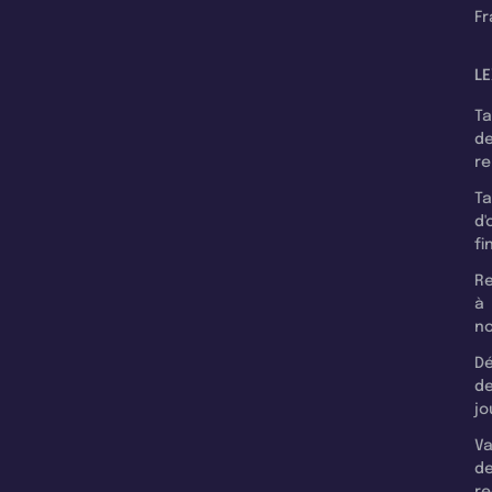
F
LE
T
d
r
T
d'
fi
Re
à
n
Dé
d
jo
Va
d
re