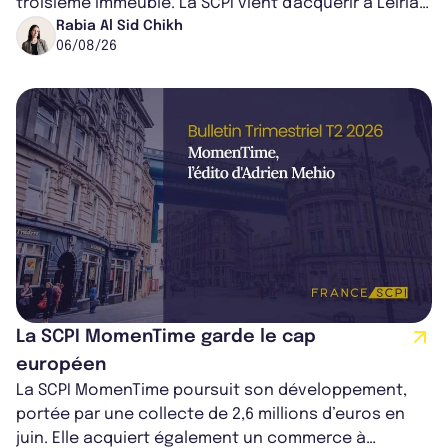
troisième immeuble. La SCPI vient d'acquérir à Leiria,
dans le centre du pays, un établis...
Rabia Al Sid Chikh
06/08/26
La SCPI MomenTime garde le cap
européen
La SCPI MomenTime poursuit son développement,
portée par une collecte de 2,6 millions d’euros en
juin. Elle acquiert également un commerce à