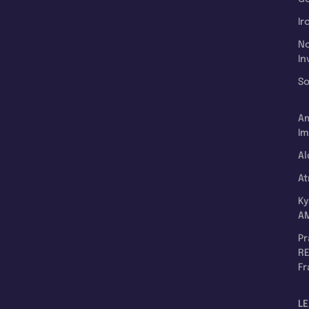
Ir
N
In
So
A
Im
Al
A
K
A
P
RE
F
LE