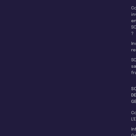
C
in
e
SC
?
In
re
SC
s
fr
S
D
G
C
L'
In
Ge