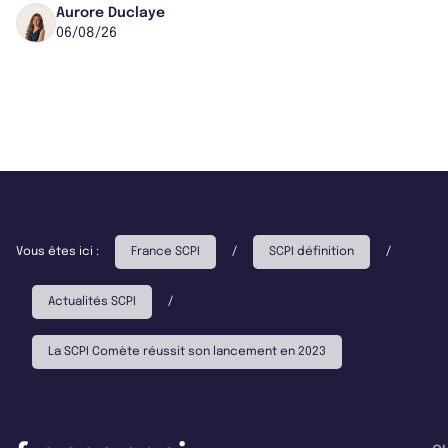
Worcester, place une plateforme logisti...
Aurore Duclaye
06/08/26
Vous êtes ici :
France SCPI
/
SCPI définition
/
Actualités SCPI
/
La SCPI Comète réussit son lancement en 2023