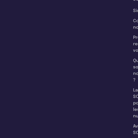
Si
C
n
Pr
re
v
Qu
s
n
?
La
SC
p
le
nu
Av
SC