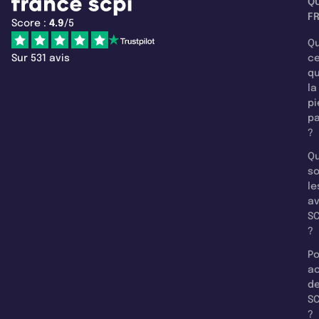
Q
F
Score :
4.9
/5
Qu
Sur 531 avis
c
q
la
pi
pa
?
Qu
so
le
a
SC
?
Po
a
d
SC
?