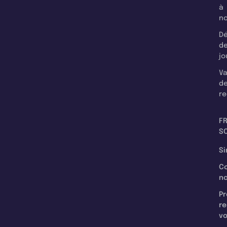
à
n
Dé
d
jo
Va
d
re
F
SC
Si
C
n
Pr
re
v