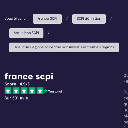
Vous êtes ici :
France SCPI
/
SCPI définition
/
Actualités SCPI
/
Coeur de Régions accentue son investissement en régions
Q
F
Score :
4.9
/5
Qu
Sur 531 avis
c
q
la
pi
pa