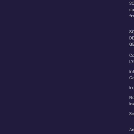
SC
s
fr
S
D
G
C
L'
In
Ge
Ir
N
In
So
A