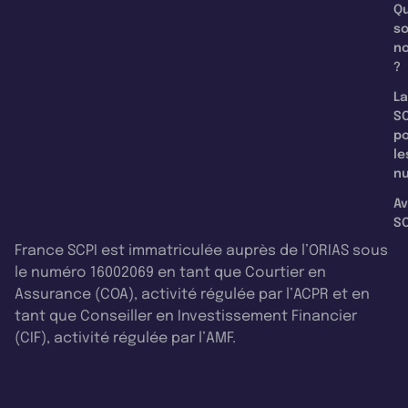
Qu
s
n
?
La
SC
p
le
nu
Av
SC
France SCPI est immatriculée auprès de l’ORIAS sous
le numéro 16002069 en tant que Courtier en
Assurance (COA), activité régulée par l’ACPR et en
tant que Conseiller en Investissement Financier
(CIF), activité régulée par l’AMF.