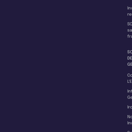
In
re
SC
s
fr
S
D
G
C
L'
In
Ge
Ir
N
In