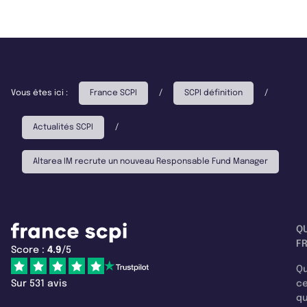
Vous êtes ici :
France SCPI
/
SCPI définition
/
Actualités SCPI
/
Altarea IM recrute un nouveau Responsable Fund Manager
Q
F
Score :
4.9
/5
Qu
Sur 531 avis
c
q