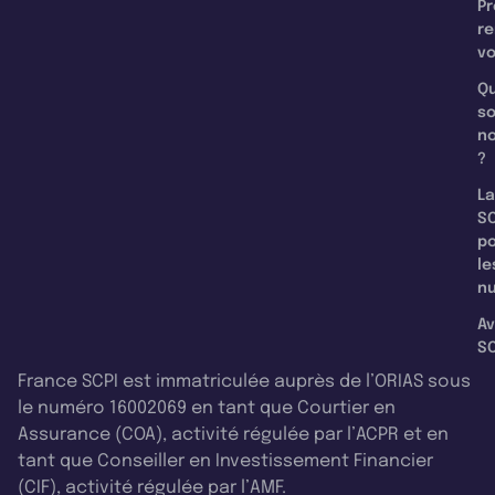
Pr
re
v
Qu
s
n
?
La
SC
p
le
nu
Av
SC
France SCPI est immatriculée auprès de l’ORIAS sous
le numéro 16002069 en tant que Courtier en
Assurance (COA), activité régulée par l’ACPR et en
tant que Conseiller en Investissement Financier
(CIF), activité régulée par l’AMF.