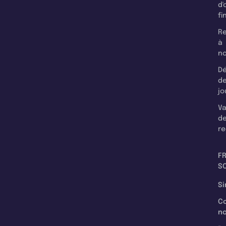
d'
fi
Re
à
n
Dé
d
jo
Va
d
re
F
SC
Si
C
n