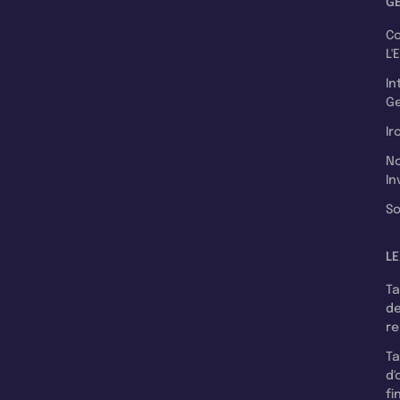
G
C
L'
In
Ge
Ir
N
In
So
LE
T
d
r
T
d'
fi