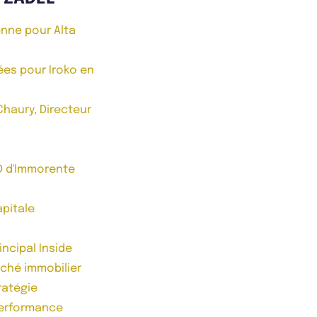
nne pour Alta
ées pour Iroko en
Chaury, Directeur
D d'Immorente
apitale
ncipal Inside
ché immobilier
ratégie
performance