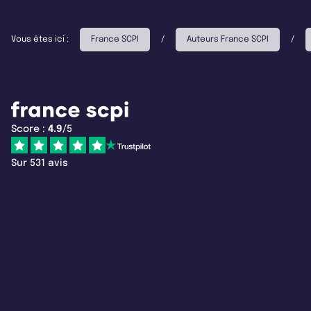
Vous êtes ici :
France SCPI
/
Auteurs France SCPI
/
Score :
4.9
/5
Sur 531 avis