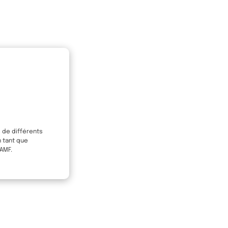
s de différents
n tant que
 AMF.