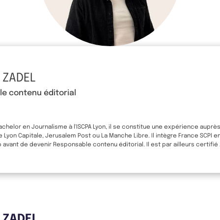
 ZADEL
e contenu éditorial
Bachelor en Journalisme à l'ISCPA Lyon, il se constitue une expérience auprè
yon Capitale, Jerusalem Post ou La Manche Libre. Il intègre France SCPI e
avant de devenir Responsable contenu éditorial. Il est par ailleurs certifié
s ZADEL