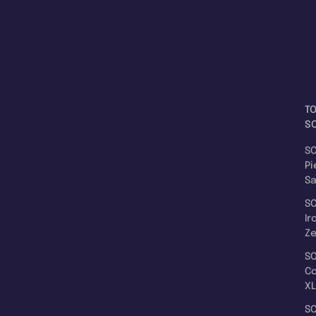
T
SC
SC
Pi
S
SC
Ir
Z
SC
C
XL
SC