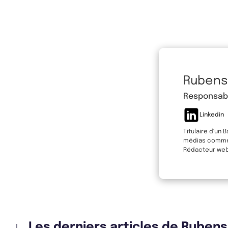
Rubens
Responsabl
Linkedin
Titulaire d'un 
médias comme L
Rédacteur web 
Les derniers articles de Ruben