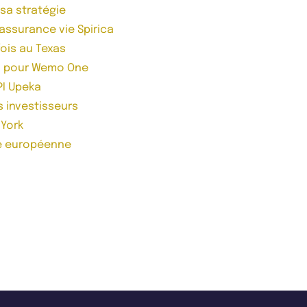
 sa stratégie
’assurance vie Spirica
fois au Texas
on pour Wemo One
PI Upeka
es investisseurs
 York
re européenne