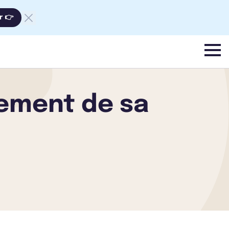
r 👉
menu
tement de sa