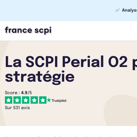
✅
Analys
La SCPI Perial O2
stratégie
Score :
4.9
/5
Sur 531 avis