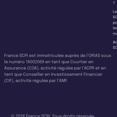
?
La
SC
p
le
nu
Av
SC
France SCPI est immatriculée auprès de l’ORIAS sous
le numéro 16002069 en tant que Courtier en
Assurance (COA), activité régulée par l’ACPR et en
tant que Conseiller en Investissement Financier
(CIF), activité régulée par l’AMF.
© 2026 France SCPI. Tous droits réservés.