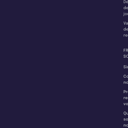
Dé
d
jo
Va
d
re
F
SC
Si
C
n
Pr
re
v
Qu
s
n