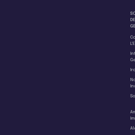
S
D
G
C
L'
In
Ge
Ir
N
In
So
A
Im
Al