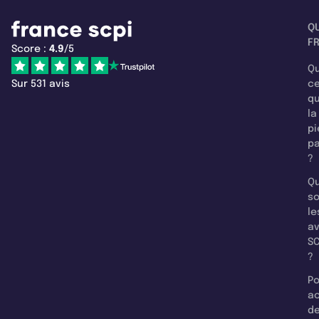
Q
F
Score :
4.9
/5
Qu
Sur 531 avis
c
q
la
pi
pa
?
Qu
so
le
a
SC
?
Po
a
d