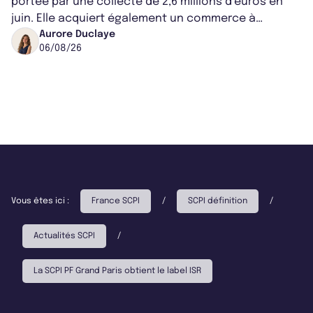
portée par une collecte de 2,6 millions d’euros en
juin. Elle acquiert également un commerce à
Worcester, place une plateforme logisti...
Aurore Duclaye
06/08/26
Vous êtes ici :
France SCPI
/
SCPI définition
/
Actualités SCPI
/
La SCPI PF Grand Paris obtient le label ISR