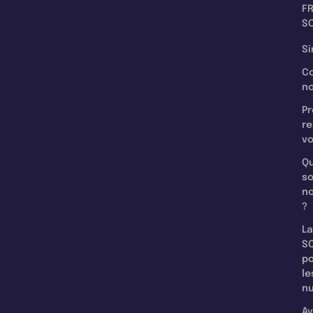
F
SC
Si
C
n
Pr
re
v
Qu
s
n
?
La
SC
p
le
nu
Av