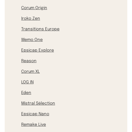
Corum Origin
Iroko Zen
Transitions Europe
Wemo One
Epsicap Explore
Reason
Corum XL
LOG IN
Eden
Mistral Sélection
Epsicap Nano
Remake Live