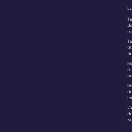
LE
T
d
r
T
d'
fi
Re
à
n
Dé
d
jo
Va
d
re