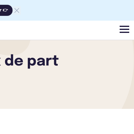
r 👉
menu
x de part