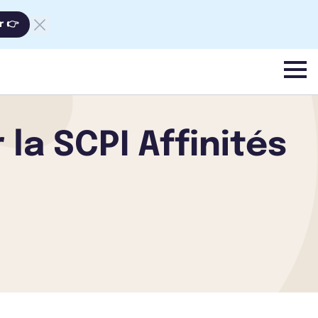
r 👉
menu
la SCPI Affinités