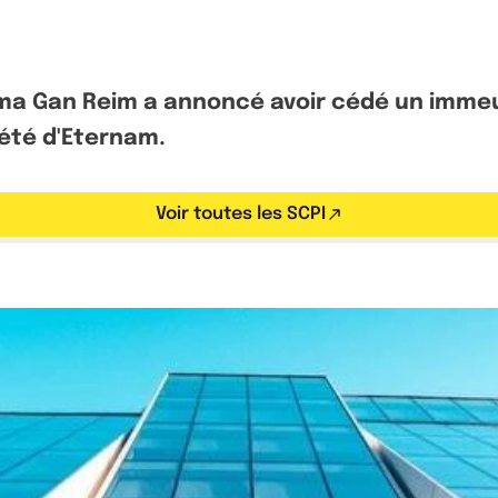
pama Gan Reim a annoncé avoir cédé un imme
iété d'Eternam.
Voir toutes les SCPI