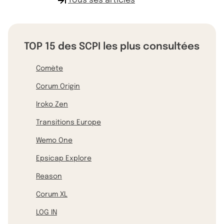
Tous ses articles
TOP 15 des SCPI les plus consultées
Comète
Corum Origin
Iroko Zen
Transitions Europe
Wemo One
Epsicap Explore
Reason
Corum XL
LOG IN