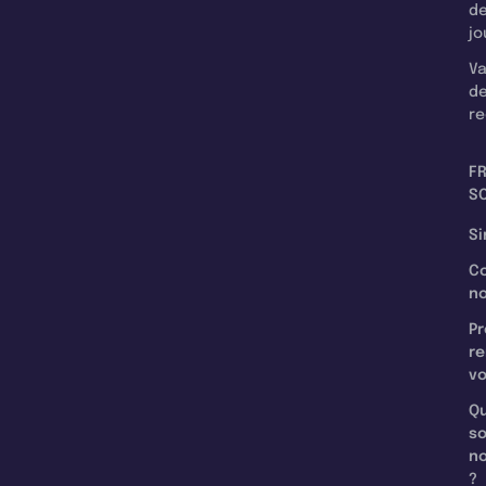
d
jo
Va
d
re
F
SC
Si
C
n
Pr
re
v
Qu
s
n
?