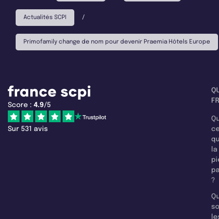
Actualités SCPI
/
Primofamily change de nom pour devenir Praemia Hôtels Europe
Q
F
Score :
4.9
/5
Qu
Sur 531 avis
c
q
la
pi
pa
?
Qu
so
le