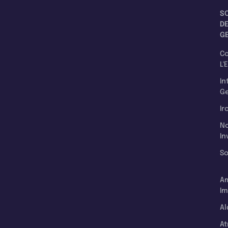
S
D
G
C
L'
In
Ge
Ir
N
In
So
A
Im
Al
A