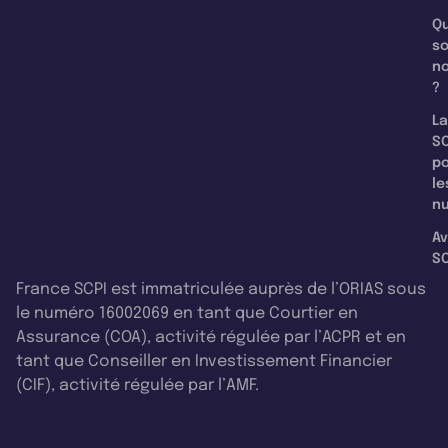
Qu
s
n
?
La
SC
p
le
nu
Av
SC
France SCPI est immatriculée auprès de l’ORIAS sous
le numéro 16002069 en tant que Courtier en
Assurance (COA), activité régulée par l’ACPR et en
tant que Conseiller en Investissement Financier
(CIF), activité régulée par l’AMF.