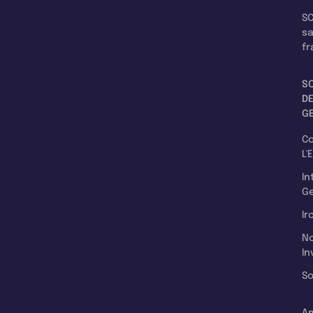
SC
s
fr
S
D
G
C
L'
In
Ge
Ir
N
In
So
A