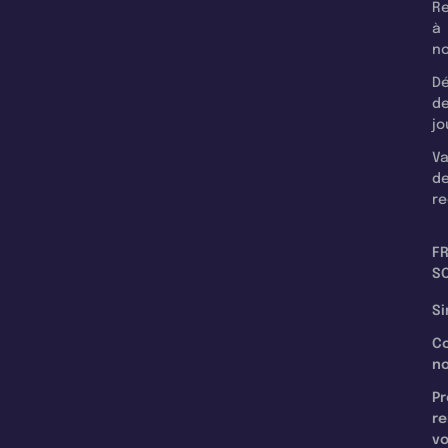
Re
à
n
Dé
d
jo
Va
d
re
F
SC
Si
C
n
Pr
re
v