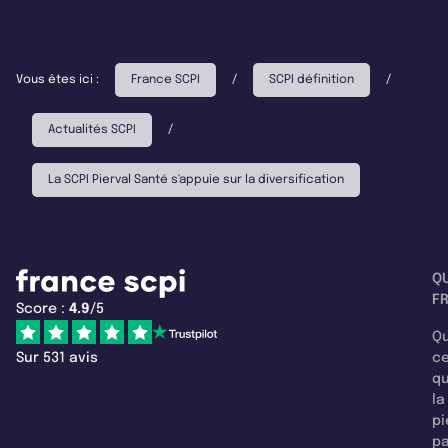
Vous êtes ici :
France SCPI
/
SCPI définition
/
Actualités SCPI
/
La SCPI Pierval Santé s'appuie sur la diversification
Q
F
Score :
4.9
/5
Qu
Sur 531 avis
c
q
la
pi
pa