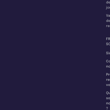
d
jo
Va
d
re
F
SC
Si
C
n
Pr
re
v
Qu
s
n
?