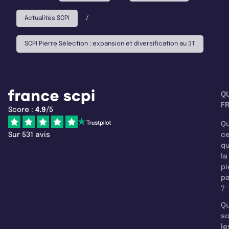
Actualités SCPI
/
SCPI Pierre Sélection : expansion et diversification au 3T
Q
F
Score :
4.9
/5
Qu
Sur 531 avis
c
q
la
pi
pa
?
Qu
so
le