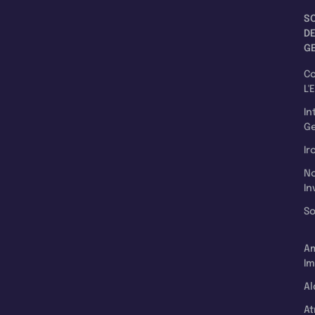
S
D
G
C
L'
In
Ge
Ir
N
In
So
A
Im
Al
A