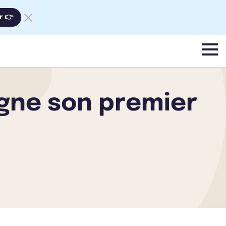
r 👉
menu
igne son premier