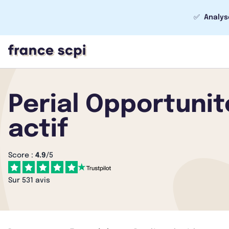
✅
Analys
Perial Opportunit
actif
Score :
4.9
/5
Sur 531 avis