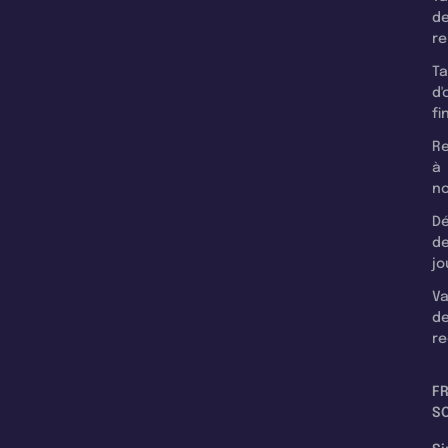
d
r
T
d'
fi
Re
à
n
Dé
d
jo
Va
d
re
F
SC