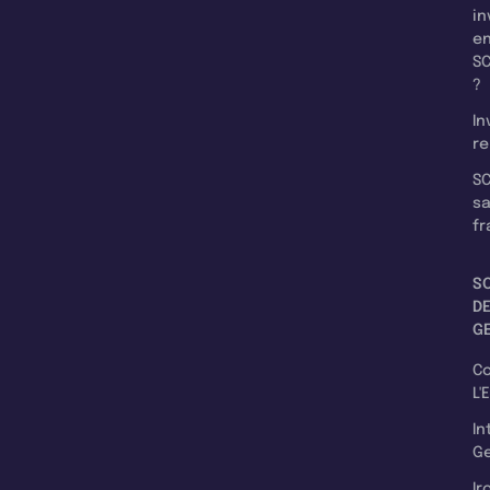
in
e
SC
?
In
re
SC
s
fr
S
D
G
C
L'
In
Ge
Ir