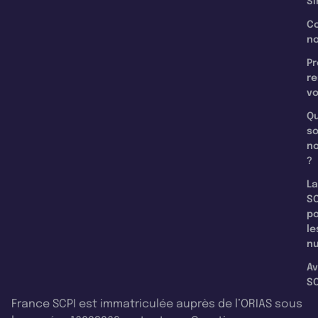
Si
C
n
Pr
re
v
Qu
s
n
?
La
SC
p
le
nu
Av
SC
France SCPI est immatriculée auprès de l’ORIAS sous